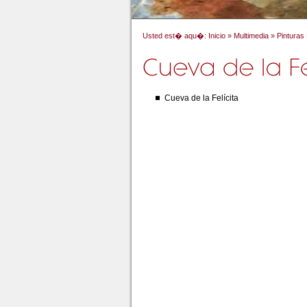
Usted est� aqu�:
Inicio
»
Multimedia
»
Pinturas
Cueva de la Felícita