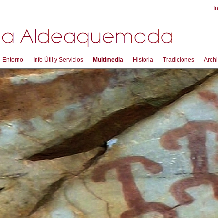
In
Entorno
Info Útil y Servicios
Multimedia
Historia
Tradiciones
Archi