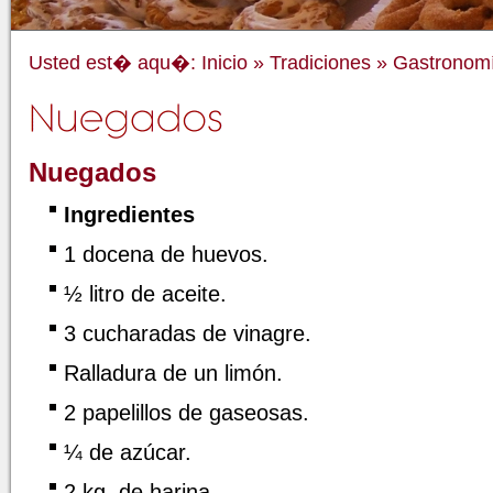
Usted est� aqu�:
Inicio
»
Tradiciones
»
Gastronom
Nuegados
Ingredientes
1 docena de huevos.
½ litro de aceite.
3 cucharadas de vinagre.
Ralladura de un limón.
2 papelillos de gaseosas.
¼ de azúcar.
2 kg. de harina.